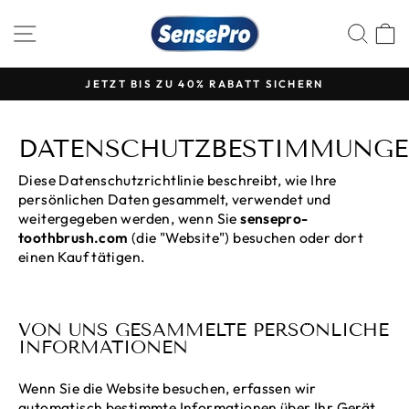
Zum
Inhalt
NAVIGATION AUF DER WEBSITE
SUC
springen
JETZT BIS ZU 40% RABATT SICHERN
Diashow
anhalten
DATENSCHUTZBESTIMMUNG
Diese Datenschutzrichtlinie beschreibt, wie Ihre
persönlichen Daten gesammelt, verwendet und
weitergegeben werden, wenn Sie
sensepro-
toothbrush.com
(die "Website") besuchen oder dort
einen Kauf tätigen.
VON UNS GESAMMELTE PERSÖNLICHE
INFORMATIONEN
Wenn Sie die Website besuchen, erfassen wir
automatisch bestimmte Informationen über Ihr Gerät,